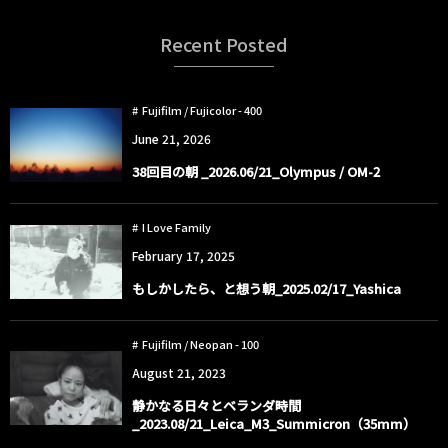
Recent Posted
Fujifilm / Fujicolor - 400
June
21
,
2026
38回目の朝 _2026.06/21_Olympus / OM-2
I Love Family
February
17
,
2025
もしかしたら、と想う朝_2025.02/17_Yashica
Fujifilm / Neopan - 100
August
21
,
2023
静かなる日々とベランダ時間
_2023.08/21_Leica_M3_Summicron（35mm）