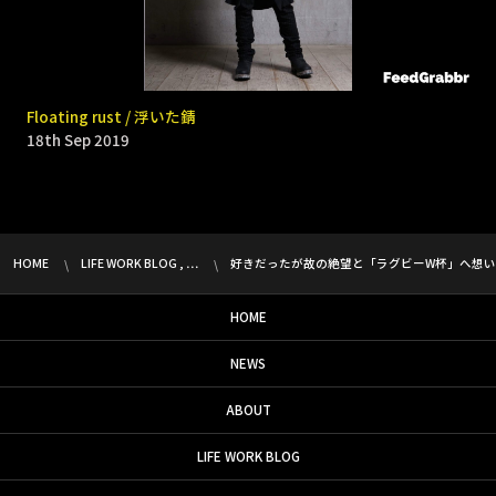
9331 _ Bomb rain
Floating rust / 浮いた錆
18th Sep 2019
18th Sep 2019
HOME
LIFE WORK BLOG , …
好きだったが故の絶望と「ラグビーW杯」へ想
HOME
NEWS
ABOUT
LIFE WORK BLOG