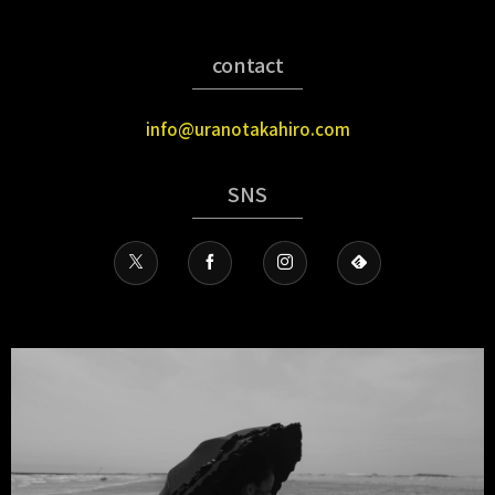
contact
info@uranotakahiro.com
SNS