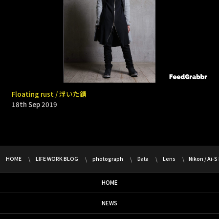
9331 _ Bomb rain
Floating rust / 浮いた錆
18th Sep 2019
18th Sep 2019
HOME
LIFE WORK BLOG
photograph
Data
Lens
Nikon / Ai-S
HOME
NEWS