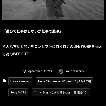
「遊びで仕事はしないが仕事で遊ぶ」
そんな言葉と想いをコンセプトに自分自身のLIFE WORKを伝え
る為のWEB SITE.
September
16
,
2021
uranotakahiro
I Love Kamisan
Leica / Summarex 85mm f1.5 / 1949年製
Sony / α7R2
ファッションなんて語らねぇ（雑記諸々）