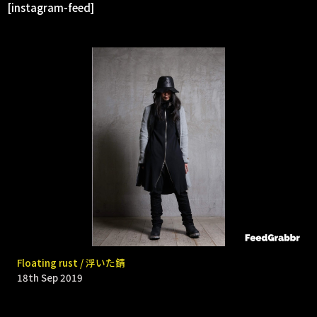
[instagram-feed]
9331 _ Bomb rain
Floating rust / 浮いた錆
18th Sep 2019
18th Sep 2019