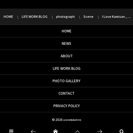
HOME
LIFE WORK BLOG
photograph
Scene
I Love Kamisan , …
HOME
NEWS
ABOUT
LIFE WORK BLOG
PHOTO GALLERY
CONTACT
PRIVACY POLICY
© 2026
uranotakahiro