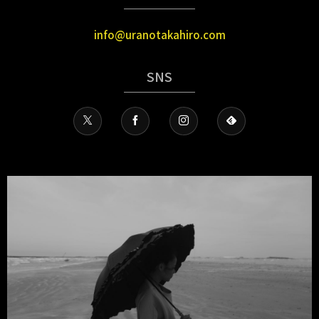
info@uranotakahiro.com
SNS