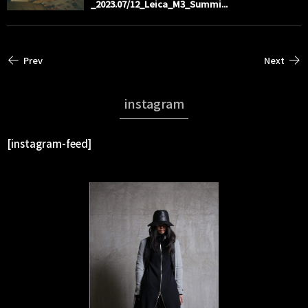
_2023.07/12_Leica_M3_Summi...
Prev
Next
instagram
[instagram-feed]