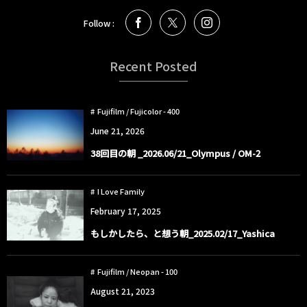
Follow :
Recent Posted
Fujifilm / Fujicolor - 400
June
21
,
2026
38回目の朝 _2026.06/21_Olympus / OM-2
I Love Family
February
17
,
2025
もしかしたら、と想う朝_2025.02/17_Yashica
Fujifilm / Neopan - 100
August
21
,
2023