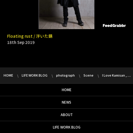
9331 _ Bomb rain
Floating rust / 浮いた錆
18th Sep 2019
18th Sep 2019
HOME
LIFE WORK BLOG
photograph
Scene
I Love Kamisan , …
HOME
NEWS
ABOUT
LIFE WORK BLOG