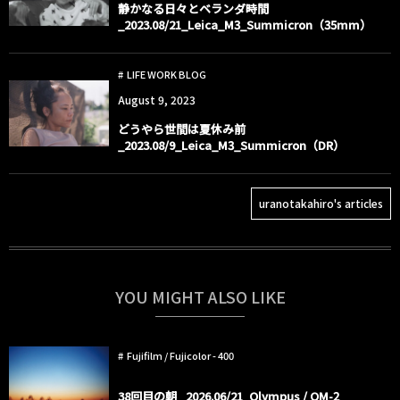
静かなる日々とベランダ時間
_2023.08/21_Leica_M3_Summicron（35mm）
LIFE WORK BLOG
August
9
,
2023
どうやら世間は夏休み前
_2023.08/9_Leica_M3_Summicron（DR）
uranotakahiro's articles
YOU MIGHT ALSO LIKE
Fujifilm / Fujicolor - 400
38回目の朝 _2026.06/21_Olympus / OM-2