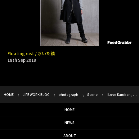
9331 _ Bomb rain
Floating rust / 浮いた錆
18th Sep 2019
18th Sep 2019
HOME
LIFE WORK BLOG
photograph
Scene
I Love Kamisan , …
HOME
NEWS
ABOUT