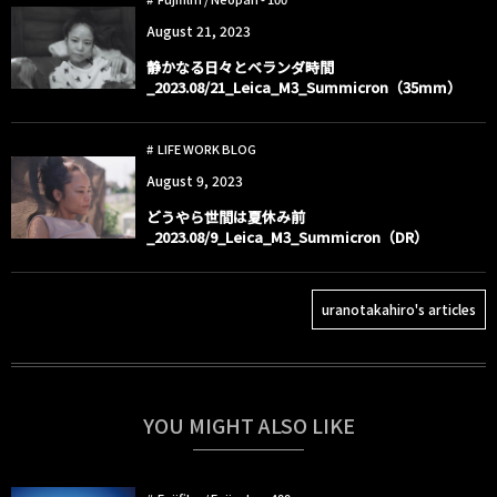
August
21
,
2023
静かなる日々とベランダ時間
_2023.08/21_Leica_M3_Summicron（35mm）
LIFE WORK BLOG
August
9
,
2023
どうやら世間は夏休み前
_2023.08/9_Leica_M3_Summicron（DR）
uranotakahiro's articles
YOU MIGHT ALSO LIKE