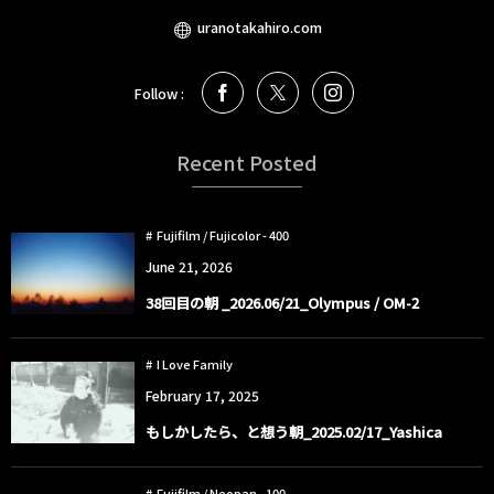
uranotakahiro.com
Follow :
Recent Posted
Fujifilm / Fujicolor - 400
June
21
,
2026
38回目の朝 _2026.06/21_Olympus / OM-2
I Love Family
February
17
,
2025
もしかしたら、と想う朝_2025.02/17_Yashica
Fujifilm / Neopan - 100