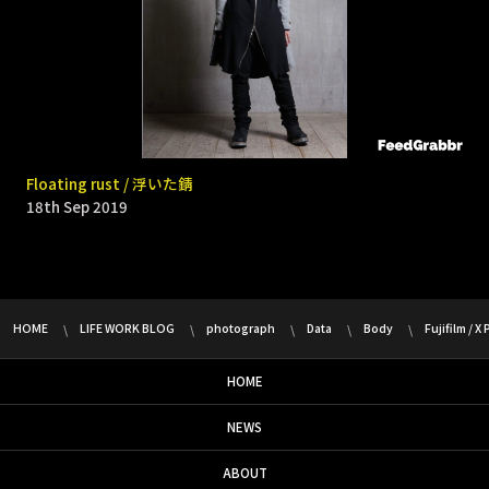
9331 _ Bomb rain
Floating rust / 浮いた錆
18th Sep 2019
18th Sep 2019
HOME
LIFE WORK BLOG
photograph
Data
Body
Fujifilm / X
HOME
NEWS
ABOUT