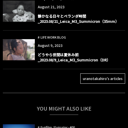
August
21
,
2023
静かなる日々とベランダ時間
_2023.08/21_Leica_M3_Summicron（35mm）
LIFE WORK BLOG
August
9
,
2023
どうやら世間は夏休み前
_2023.08/9_Leica_M3_Summicron（DR）
uranotakahiro's articles
YOU MIGHT ALSO LIKE
Fujifilm / Fujicolor - 400