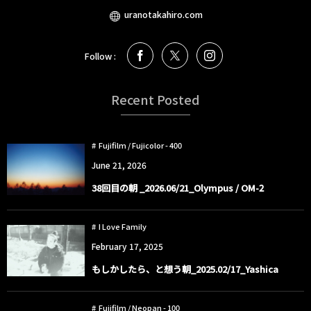
uranotakahiro.com
Follow :
Recent Posted
Fujifilm / Fujicolor - 400
June
21
,
2026
38回目の朝 _2026.06/21_Olympus / OM-2
I Love Family
February
17
,
2025
もしかしたら、と想う朝_2025.02/17_Yashica
Fujifilm / Neopan - 100