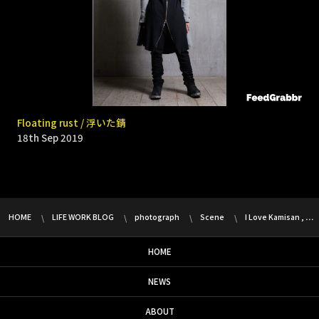
9331 _ Bomb rain
Floating rust / 浮いた錆
18th Sep 2019
18th Sep 2019
HOME
LIFE WORK BLOG
photograph
Scene
I Love Kamisan , …
HOME
NEWS
ABOUT