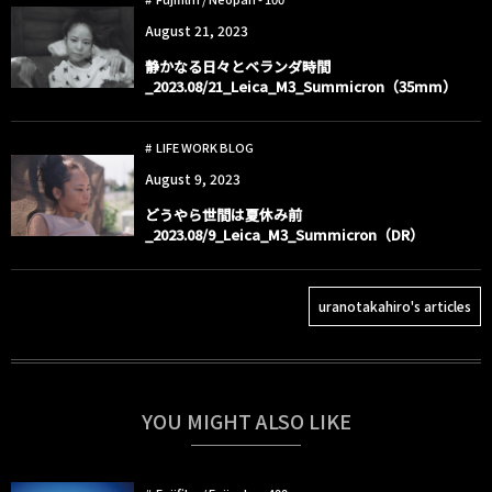
August
21
,
2023
静かなる日々とベランダ時間
_2023.08/21_Leica_M3_Summicron（35mm）
LIFE WORK BLOG
August
9
,
2023
どうやら世間は夏休み前
_2023.08/9_Leica_M3_Summicron（DR）
uranotakahiro's articles
YOU MIGHT ALSO LIKE