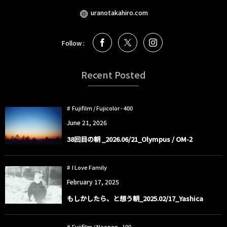
uranotakahiro.com
Follow :
Recent Posted
Fujifilm / Fujicolor - 400
June
21
,
2026
38回目の朝 _2026.06/21_Olympus / OM-2
I Love Family
February
17
,
2025
もしかしたら、と想う朝_2025.02/17_Yashica
Fujifilm / Neopan - 100