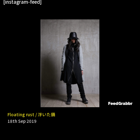
[instagram-feed]
9331 _ Bomb rain
Floating rust / 浮いた錆
18th Sep 2019
18th Sep 2019