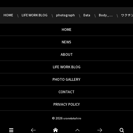
HOME
LIFE WORK BLOG
photograph
Data
Body , …
ワクチ
HOME
NEWS
ABOUT
LIFE WORK BLOG
PHOTO GALLERY
CONTACT
PRIVACY POLICY
© 2026
uranotakahiro